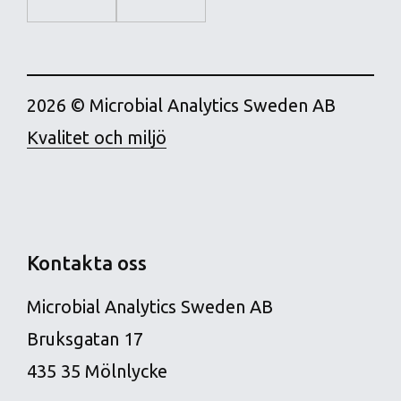
2026 © Microbial Analytics Sweden AB
Kvalitet och miljö
Kontakta oss
Microbial Analytics Sweden AB
Bruksgatan 17
435 35 Mölnlycke