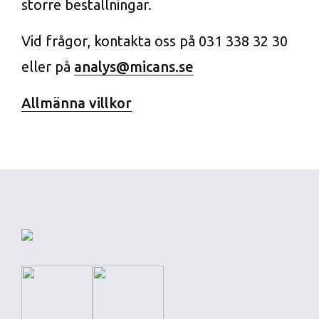
större beställningar.
Vid frågor, kontakta oss på 031 338 32 30
eller på
analys@micans.se
Allmänna villkor