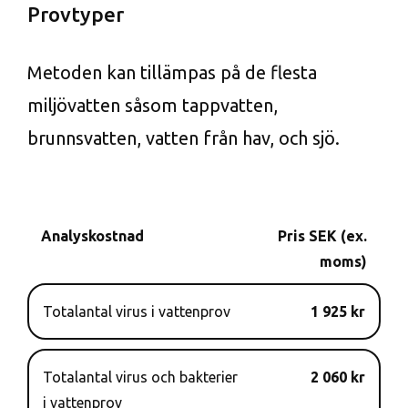
Provtyper
Metoden kan tillämpas på de flesta
miljövatten såsom tappvatten,
brunnsvatten, vatten från hav, och sjö.
Analyskostnad
Pris SEK (ex.
moms)
Totalantal virus i vattenprov
1 925 kr
Totalantal virus och bakterier
2 060 kr
i vattenprov