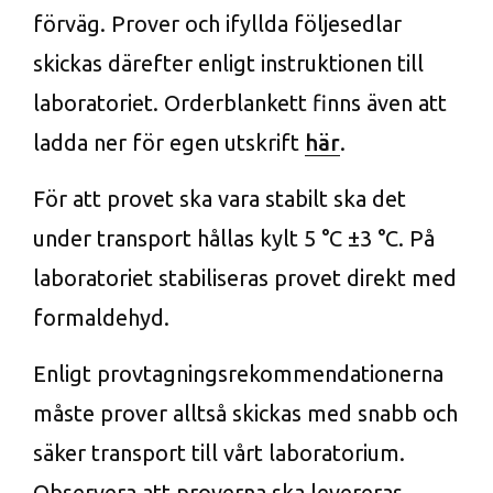
förväg. Prover och ifyllda följesedlar
skickas därefter enligt instruktionen till
laboratoriet. Orderblankett finns även att
ladda ner för egen utskrift
här
.
För att provet ska vara stabilt ska det
under transport hållas kylt 5 °C ±3 °C. På
laboratoriet stabiliseras provet direkt med
formaldehyd.
Enligt provtagningsrekommendationerna
måste prover alltså skickas med snabb och
säker transport till vårt laboratorium.
Observera att proverna ska levereras