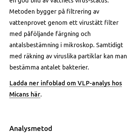
en god bild av vattnets virus-status.
Metoden bygger på filtrering av
vattenprovet genom ett virustätt filter
med påföljande färgning och
antalsbestämning i mikroskop. Samtidigt
med räkning av viruslika partiklar kan man
bestämma antalet bakterier.
Ladda ner infoblad om VLP-analys hos
Micans här
.
Analysmetod