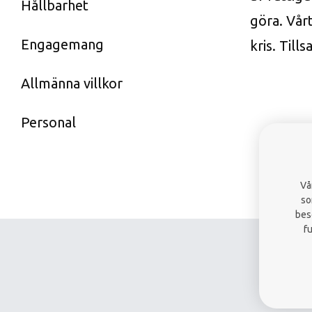
Hållbarhet
göra. Vårt
Engagemang
kris. Til
Allmänna villkor
Personal
Vå
so
bes
f