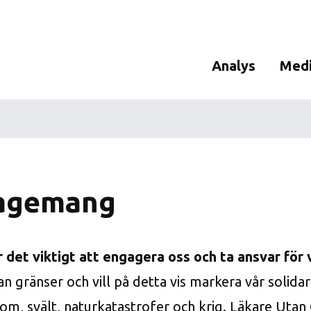
Analys
Medi
Analys av Legionel
Biobu
Mikrobiologisk ana
Steril
dricksvatten
Steril
agemang
Odlingsbara
mikroorganismer
Analys av mögel
r det viktigt att engagera oss och ta ansvar för
Assimilerbart orga
kol (AOC) i dricksv
an gränser och vill på detta vis markera vår soli
ATP-analys
om, svält, naturkatastrofer och krig. Läkare Utan G