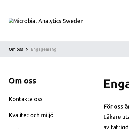
Om oss
Engagemang
Om oss
Eng
Kontakta oss
För oss ä
Kvalitet och miljö
Läkare ut
av fattigd