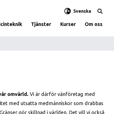
Svenska
cinteknik
Tjänster
Kurser
Om oss
la
rden
Kontroll av renrum
Kontakta oss
lys av
isering
Test av
Kvalitet och miljö
desinfektionsmedel
kontroll
Hållbarhet
Analys av papper,
pappersmassa och
Engagemang
kartong
Allmänna villkor
 vår omvärld.
Vi är därför vänföretag med
niskt
Personal
atten
daritet med utsatta medmänniskor som drabbas
ränser gör skillnad i världen. Det vill vi också