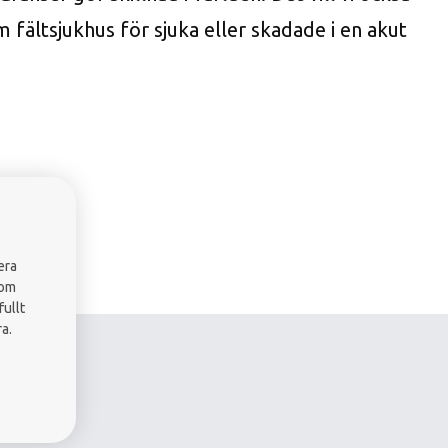
m fältsjukhus för sjuka eller skadade i en akut
r -
miljö
i vatten
era
som
ullt
a.