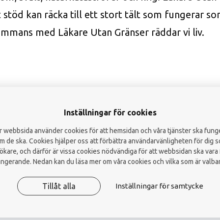
 stöd kan räcka till ett stort tält som fungerar so
Endotoxin
lsammans med Läkare Utan Gränser räddar vi liv.
Totalantal bakterie
mikroskopering
Luftanalys i arbets
Viruslika partiklar 
(VLP)
Inställningar för cookies
Hygienkontroll
r webbsida använder cookies för att hemsidan och våra tjänster ska fung
m de ska. Cookies hjälper oss att förbättra användarvänligheten för dig 
ökare, och därför är vissa cookies nödvändiga för att webbsidan ska vara f
ungerande. Nedan kan du läsa mer om våra cookies och vilka som är valbar
Tillåt alla
Inställningar för samtycke